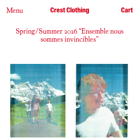
Crest Clothing
Cart
Menu
Spring/Summer 2026 “Ensemble nous
sommes invincibles”